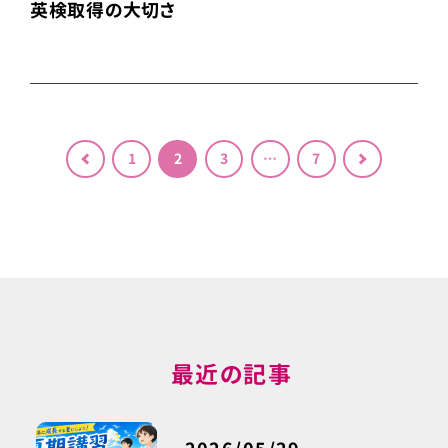
英検取得の大切さ
投稿のページ送り
1
2
3
…
7
＜
＞
最近の記事