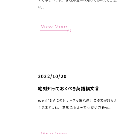
くてもよいです。 stickの意味は知っておいた方が良
い...
View More
2022/10/20
絶対知っておくべき英語構文⑧
even if S V このシリーズも第八弾！ この文字列もよ
く見ますよね。 意味 たとえ…でも 使い方 Eve...
View More