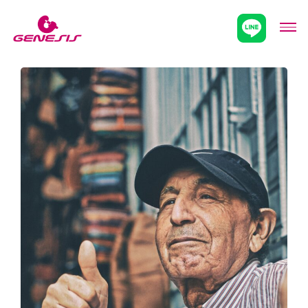
次世代型超個別塾Genesis
メニ